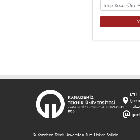
Y
KTÜ - 
Çambu
Trabz
gemi
© Karadeniz Teknik Üniversitesi. Tüm Hakları Saklıdır