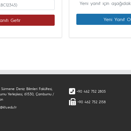
Yeni yanıt için aşağıdak
Yeni Yanıt Ol
anıtı Getir
Sürmene Deniz Bilimleri Fakültesi,
+90 462 752 2805
rnu Yerleşkesi, 61530, Çamburnu /
on
+90 462 752 2158
@ktu.edu.tr