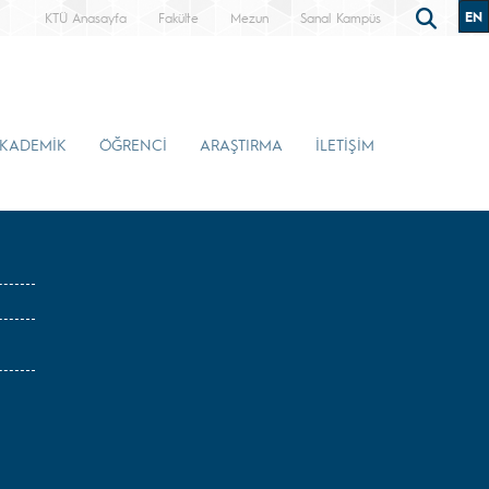
EN
KTÜ Anasayfa
Fakülte
Mezun
Sanal Kampüs
KADEMİK
ÖĞRENCİ
ARAŞTIRMA
İLETİŞİM