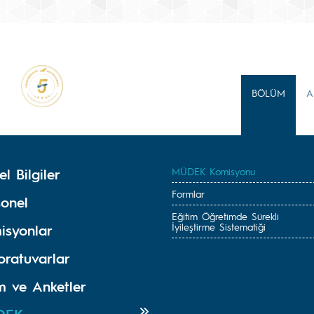
BÖLÜM
A
l Bilgiler
MÜDEK Komisyonu
Formlar
sonel
Eğitim Öğretimde Sürekli
İyileştirme Sistematiği
isyonlar
oratuvarlar
m ve Anketler