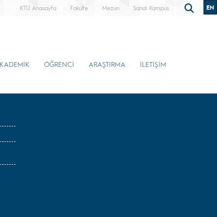
EN
KTÜ Anasayfa
Fakülte
Mezun
Sanal Kampüs
KADEMİK
ÖĞRENCİ
ARAŞTIRMA
İLETİŞİM