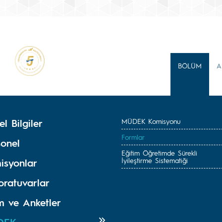
BÖLÜM
A
l Bilgiler
MÜDEK Komisyonu
Formlar
sonel
Eğitim Öğretimde Sürekli
İyileştirme Sistematiği
isyonlar
oratuvarlar
m ve Anketler