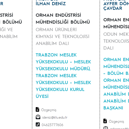
IR
İLHAN DENİZ
AYFER DÖ
ÇAVDAR
TRİSİ
ORMAN ENDÜSTRİSİ
ORMAN END
İ BÖLÜMÜ
MÜHENDİSLİĞİ BÖLÜMÜ
MÜHENDİS
Ğİ VE
ORMAN ÜRÜNLERİ
ODUN MEKA
ANABİLİM
KİMYASI VE TEKNOLOJİSİ
TEKNOLOJİS
ANABİLİM DALI
DALI
TRABZON MESLEK
ORMAN END
YÜKSEKOKULU - MESLEK
MÜHENDİS
YÜKSEKOKULU MÜDÜRÜ,
- BÖLÜM B
TRABZON MESLEK
ORMAN EN
YÜKSEKOKULU - MESLEK
MÜHENDİSL
YÜKSEKOKULU KURUL
ANABİLİM 
ÜYESİ
ANABİLİM 
BAŞKANI
Özgeçmiş
ideniz
Özgeçmiş
04623777606
adonmez