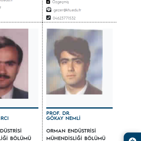
Özgeçmiş
7
gezer
04623771532
PROF. DR.
IRCI
GÖKAY NEMLİ
ÜSTRİSİ
ORMAN ENDÜSTRİSİ
LİĞİ BÖLÜMÜ
MÜHENDİSLİĞİ BÖLÜMÜ