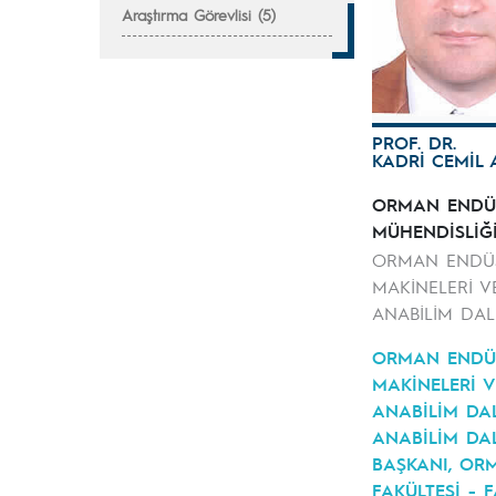
Araştırma Görevlisi (5)
PROF. DR.
KADRİ CEMİL
ORMAN ENDÜS
MÜHENDİSLİĞ
ORMAN ENDÜS
MAKİNELERİ V
ANABİLİM DAL
ORMAN ENDÜS
MAKİNELERİ V
ANABİLİM DAL
ANABİLİM DAL
BAŞKANI, OR
FAKÜLTESİ - 