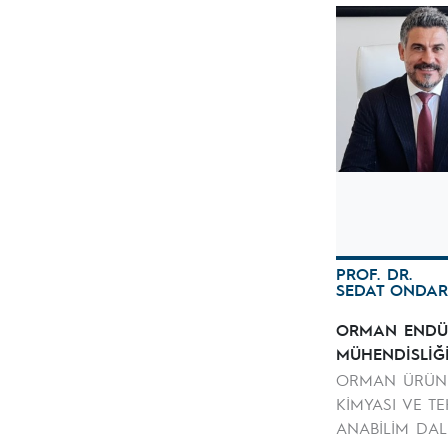
PROF. DR.
SEDAT ONDAR
ORMAN ENDÜS
MÜHENDİSLİĞ
ORMAN ÜRÜNL
KİMYASI VE TE
ANABİLİM DAL