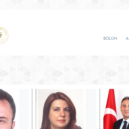
BÖLÜM
A