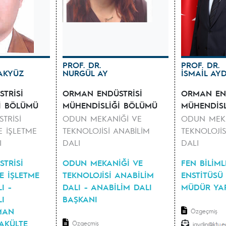
PROF. DR.
PROF. DR.
 AKYÜZ
NURGÜL AY
İSMAİL AY
TRİSİ
ORMAN ENDÜSTRİSİ
ORMAN END
İ BÖLÜMÜ
MÜHENDİSLİĞİ BÖLÜMÜ
MÜHENDİS
TRİSİ
ODUN MEKANİĞİ VE
ODUN MEKA
E İŞLETME
TEKNOLOJİSİ ANABİLİM
TEKNOLOJİS
I
DALI
DALI
TRİSİ
ODUN MEKANİĞİ VE
FEN BİLİML
E İŞLETME
TEKNOLOJİSİ ANABİLİM
ENSTİTÜSÜ 
I -
DALI - ANABİLİM DALI
MÜDÜR YAR
I
BAŞKANI
MAN
Özgeçmiş
FAKÜLTE
Özgeçmiş
iaydin