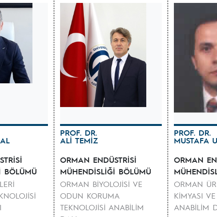
PROF. DR.
PROF. DR.
AL
ALİ TEMİZ
MUSTAFA U
TRİSİ
ORMAN ENDÜSTRİSİ
ORMAN END
İ BÖLÜMÜ
MÜHENDİSLİĞİ BÖLÜMÜ
MÜHENDİS
ERİ
ORMAN BİYOLOJİSİ VE
ORMAN ÜR
KNOLOJİSİ
ODUN KORUMA
KİMYASI VE
I
TEKNOLOJİSİ ANABİLİM
ANABİLİM D