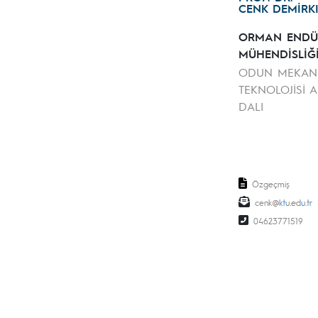
CENK DEMİRK
ORMAN ENDÜS
MÜHENDİSLİĞ
ODUN MEKANİ
TEKNOLOJİSİ 
DALI
Özgeçmiş
cenk
04623771519