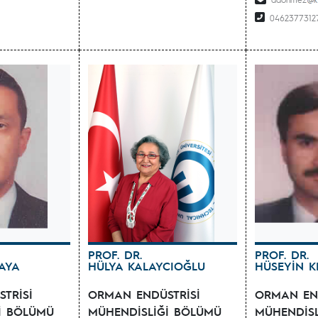
0462377312
PROF. DR.
PROF. DR.
AYA
HÜLYA KALAYCIOĞLU
HÜSEYİN K
TRİSİ
ORMAN ENDÜSTRİSİ
ORMAN END
İ BÖLÜMÜ
MÜHENDİSLİĞİ BÖLÜMÜ
MÜHENDİS