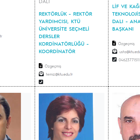
DALI
LİF VE KAĞ
REKTÖRLÜK - REKTÖR
TEKNOLOJİ
YARDIMCISI, KTÜ
DALI - ANA
ÜNİVERSİTE SEÇMELİ
BAŞKANI
DERSLER
KORDİNATÖRLÜĞÜ -
Özgeçmiş
KOORDİNATÖR
usta
04623771511
Özgeçmiş
temiz