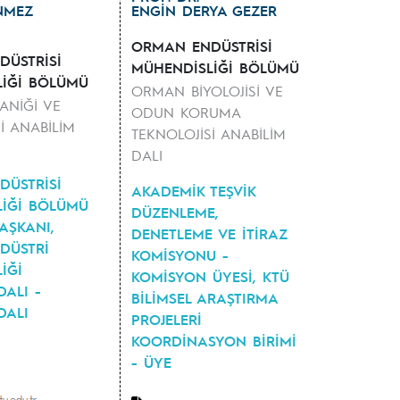
NMEZ
ENGİN DERYA GEZER
ORMAN ENDÜSTRİSİ
ÜSTRİSİ
MÜHENDİSLİĞİ BÖLÜMÜ
LİĞİ BÖLÜMÜ
ORMAN BİYOLOJİSİ VE
NİĞİ VE
ODUN KORUMA
İ ANABİLİM
TEKNOLOJİSİ ANABİLİM
DALI
ÜSTRİSİ
AKADEMİK TEŞVİK
LİĞİ BÖLÜMÜ
DÜZENLEME,
AŞKANI,
DENETLEME VE İTİRAZ
DÜSTRİ
KOMİSYONU -
İĞİ
KOMİSYON ÜYESİ, KTÜ
DALI -
BİLİMSEL ARAŞTIRMA
DALI
PROJELERİ
KOORDİNASYON BİRİMİ
- ÜYE