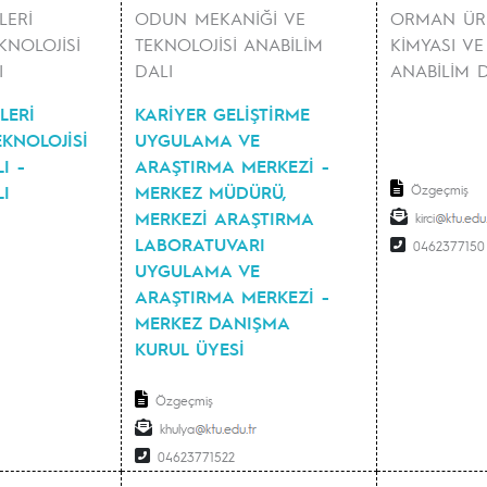
ERİ
ODUN MEKANİĞİ VE
ORMAN ÜR
KNOLOJİSİ
TEKNOLOJİSİ ANABİLİM
KİMYASI VE
I
DALI
ANABİLİM D
LERİ
KARİYER GELİŞTİRME
EKNOLOJİSİ
UYGULAMA VE
I -
ARAŞTIRMA MERKEZİ -
I
MERKEZ MÜDÜRÜ,
Özgeçmiş
MERKEZİ ARAŞTIRMA
kirci
LABORATUVARI
0462377150
UYGULAMA VE
ARAŞTIRMA MERKEZİ -
MERKEZ DANIŞMA
KURUL ÜYESİ
Özgeçmiş
khulya
04623771522