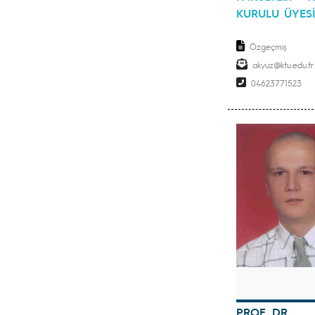
KURULU ÜYES
Özgeçmiş
akyuz
04623771523
PROF. DR.