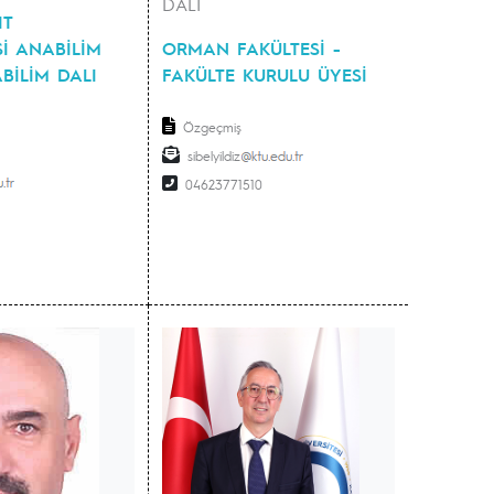
DALI
IT
Sİ ANABİLİM
ORMAN FAKÜLTESİ -
BİLİM DALI
FAKÜLTE KURULU ÜYESİ
Özgeçmiş
sibelyildiz
04623771510