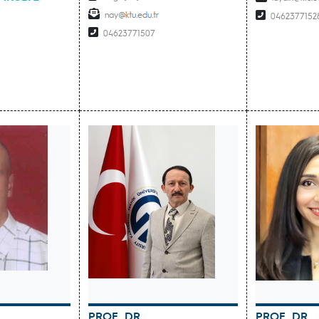
İ
nay
0462377152
04623771507
PROF. DR.
PROF. DR.