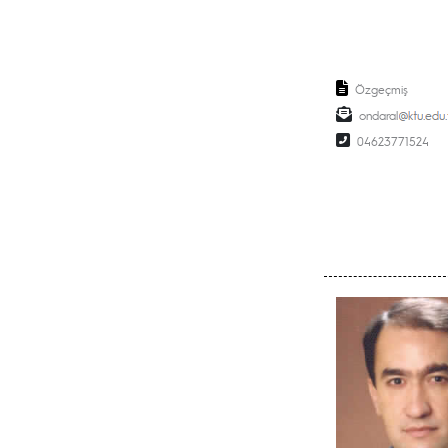
Özgeçmiş
ondaral
04623771524