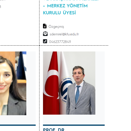
- MERKEZ YÖNETİM
8
KURULU ÜYESİ
Özgeçmiş
sdemirel
04623772849
PROF. DR.