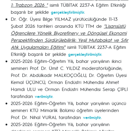
1: Trabzon 2026 "
isimli TÜBİTAK 2237-A Eğitim Etkinliği
başarılı bir şekilde
gerçekleştirilmiştir.
Dr. Öğr. Üyesi Bilge YILMAZ yürütücülüğünde 11-13
Şubat 2026 tarihleri arasında KTÜ TTM de
"Lisansüstü
Öğrencilere Yönelik Biyorefinery ve Döngüsel Ekonomi
Perspektifinden Sürdürülebilirlik: Yeşil Mutabakat ve Sıfır
Atık Uygulamaları Eğitimi"
isimli TÜBİTAK 2237-A Eğitim
Etkinliği başarılı bir şekilde
gerçekleştirilmiştir.
2025-2026 Eğitim-Öğretim Yılı, bahar yarıyılının ikinci
semineri Prof. Dr. Ümit C. YILDIZ moderatörlüğünde;
Prof. Dr. Abdülkadir MALKOÇOĞLU, Dr. Öğretim Üyesi
Kemal ÜÇÜNCÜ, Orman Endüstri Mühendisi Ahmet
Hamdi ULU ve Orman Endüstri Mühendisi Serap ÇİPLİ
tarafından
verilmiştir.
2025-2026 Eğitim-Öğretim Yılı, bahar yarıyılının üçüncü
semineri KTÜ Mimarlık Bölümü öğretim üyelerinden
Prof. Dr. Nihal VURAL tarafından
verilmiştir.
2025-2026 Eğitim-Öğretim Yılı, bahar yarıyılının