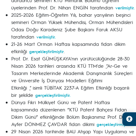
dördüncü semineri KTÜ Mimarlık Bölümü öğretim
üyelerinden Prof. Dr. Nihan ENGİN tarafından
verilmiştir.
2025-2026 Eğitim-Öğretim Yılı, bahar yarıyılının beşinci
semineri Orman Yüksek Mühendisi, Orman Mühendisleri
Odası Doğu Karadeniz Şube Başkanı Faruk AKSU
tarafından
verilmiştir.
21-26 Mart Orman Haftası kapsamında fidan dikim
etkinliği
.
gerçekleştirilmiştir
Prof. Dr. Esat GÜMÜŞKAYA'nın yürütücülüğünde 28-30
Nisan 2026 tarihleri arasında KTÜ TTM'de
"
Ar-Ge ve
Tasarım Merkezlerinde Akademik Danışmanlık Süreçleri
ve Üniversite İş Dünyası Modelleri Eğitimi
Etkinliği
"
isimli TÜBİTAK 2237-A Eğitim Etkinliği başarılı
bir şekilde
gerçekleştirilmiştir.
Dünya Fikri Mülkiyet Günü ve Patent Haftası
kapsamında düzenlenen “KTÜ Patent Bahçesi Fidan
Dikim Günü” etkinliğinde Bölüm Başkanımız Prof. Dr.
Ayfer DÖNMEZ ÇAVDAR fidan dikimi
gerçekleştirmiştir.
29 Nisan 2026 tarihinde BAU Ahşap Yapı Uygulama ve