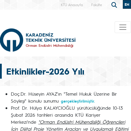
EN
KTÜ Anasayfa
Fakülte
KARADENİZ
TEKNİK ÜNİVERSİTESİ
Orman Endüstri Mühendisliği
Etkinlikler-2026 Yılı
Doç.Dr. Hüseyin AYAZ'ın "Temel Hukuk Üzerine Bir
Söyleşi" konulu sunumu
gerçekleştirilmiştir.
Prof. Dr. Hülya KALAYCIOĞLU yürütücülüğünde 10-13
Şubat 2026 tarihleri arasında KTÜ Kariyer
Merkezi'nde
"Orman Endüstri Mühendisliği Öğrencileri
İçin Dijital Proje Yönetim Araçları ve Uygulamalı Eğitimi