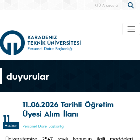
KTÜ Anasayfa
KARADENİZ
TEKNİK ÜNİVERSİTESİ
Personel Daire Başkanlığı
duyurular
11..06.2026 Tarihli Öğretim
Üyesi Alım İlanı
11
Haziran
Personel Daire Başkanlığı
Üniversitemize 2547 sayılı kanunun ilgili maddeleri