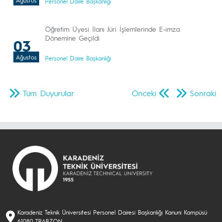
Ağustos
Personel Daire Başkanlığı
Öğretim Üyesi İlanı Jüri İşlemlerinde E-imza
Dönemine Geçildi
03
Ağustos
Personel Daire Başkanlığı
Tüm Duyurular
Önceki
Sonraki
Karadeniz Teknik Üniversitesi Personel Dairesi Başkanlığı Kanuni Kampüsü
61080 TRABZON