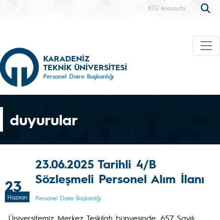
KTÜ Anasayfa
KARADENİZ
TEKNİK ÜNİVERSİTESİ
Personel Daire Başkanlığı
duyurular
23.06.2025 Tarihli 4/B
Sözleşmeli Personel Alım İlanı
23
Haziran
Personel Daire Başkanlığı
Üniversitemiz Merkez Teşkilatı bünyesinde, 657 Sayılı