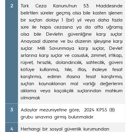
2
Türk Ceza Kanunu’nun 53. Maddesinde
belirtilen süreler geçmiş olsa bile kasten işlenen
bir suçtan dolayı 1 (bir) yıl veya daha fazla
süre ile hapis cezasına ya da affa uğramış
olsa bile Devletin güvenliğine karşı suçlar
Anayasal düzene ve bu düzenin işleyişine karşı
suçlar. Milli Savunmaya karşı suçlar, Devlet
sırlarına karşı suçlar ve casusluk, zimmet, irtikap,
rüşvet, hırsızlık, dolandırıcılık, sahtecilik, güveni
kötüye kullanma, hile, iflas, ihaleye fesat
karıştırma, edimin ifasına fesat karıştırma,
suçtan kaynaklanan mal varlığı değerlerini
aklama veya kaçakçılık suçlarından mahkum
olmamak
3
Adaylar mezuniyetine göre; 2024 KPSS (B)
grubu sınavına girmiş bulunmalıdır.
4
Herhangi bir sosyal güvenlik kurumundan