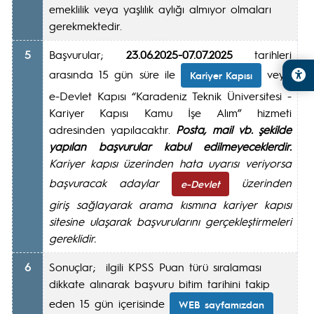
emeklilik veya yaşlılık aylığı almıyor olmaları
gerekmektedir.
5
Başvurular;
23.06.2025-07.07.2025
tarihleri
arasında 15 gün süre ile
veya
Kariyer Kapısı
e-Devlet Kapısı “Karadeniz Teknik Üniversitesi -
Kariyer Kapısı Kamu İşe Alım” hizmeti
adresinden yapılacaktır.
Posta, mail vb. şekilde
yapılan başvurular kabul edilmeyeceklerdir.
Kariyer kapısı üzerinden hata uyarısı veriyorsa
başvuracak adaylar
üzerinden
e-Devlet
giriş sağlayarak arama kısmına kariyer kapısı
sitesine ulaşarak başvurularını gerçekleştirmeleri
gereklidir.
6
Sonuçlar; ilgili KPSS Puan türü sıralaması
dikkate alınarak başvuru bitim tarihini takip
eden 15 gün içerisinde
WEB sayfamızdan