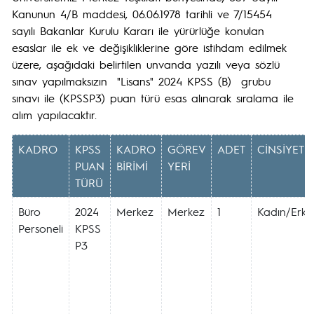
Kanunun 4/B maddesi, 06.06.1978 tarihli ve 7/15454
sayılı Bakanlar Kurulu Kararı ile yürürlüğe konulan
esaslar ile ek ve değişikliklerine göre istihdam edilmek
üzere, aşağıdaki belirtilen unvanda yazılı veya sözlü
sınav yapılmaksızın "Lisans" 2024 KPSS (B) grubu
sınavı ile (KPSSP3) puan türü esas alınarak sıralama ile
alım yapılacaktır.
KADRO
KPSS
KADRO
GÖREV
ADET
CİNSİYET
PUAN
BİRİMİ
YERİ
TÜRÜ
Büro
2024
Merkez
Merkez
1
Kadın/Erke
Personeli
KPSS
P3