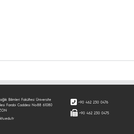
ğlık Bilimleri Fakültesi Üniversite
+90 462 230 0476
lesi Farabi Caddesi No:88 61080
ZON
+90 462 230 0475
ktu.edu.tr