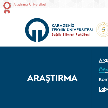
Araştırma Üniversitesi
KARADENİZ
TEKNİK ÜNİVERSİTESİ
Sağlık Bilimleri Fakültesi
Araş
Öğr
ARAŞTIRMA
Kom
Lab