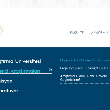
FAKÜLTE
AKADEMİK
tırma Üniversitesi
Öğrenci Kabul Eden Araştırmala
Proje Başvurusu Etkinlik/Duyuru
enci Araştırmaları
Araştırma Fikrimi Nasıl Hayata
Geçirebilirim?
isyon
oratuvar