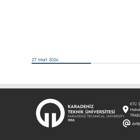
27 Mart 2024
KTÜ Sa
Mahal
TRAB
sbf@