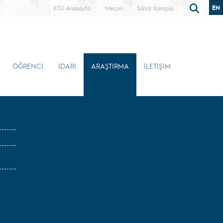
EN
KTÜ Anasayfa
Mezun
Sanal Kampüs
ÖĞRENCİ
İDARİ
ARAŞTIRMA
İLETİŞİM
r