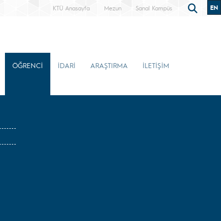
EN
KTÜ Anasayfa
Mezun
Sanal Kampüs
ÖĞRENCİ
İDARİ
ARAŞTIRMA
İLETİŞİM