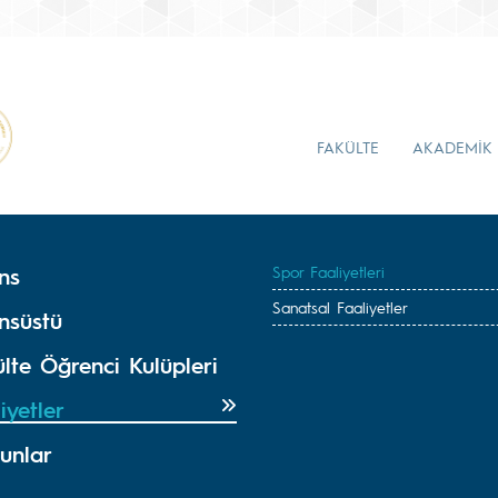
FAKÜLTE
AKADEMİK
ns
Spor Faaliyetleri
Sanatsal Faaliyetler
nsüstü
lte Öğrenci Kulüpleri
iyetler
unlar