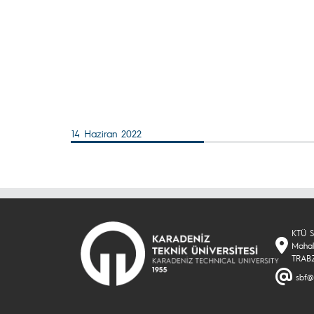
14 Haziran 2022
KTÜ Sa
Mahal
TRAB
sbf@