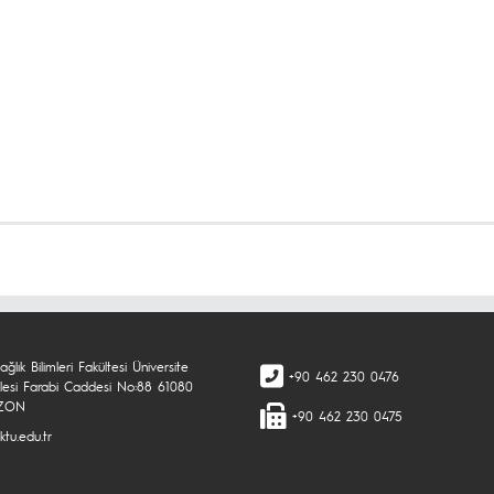
ğlık Bilimleri Fakültesi Üniversite
+90 462 230 0476
lesi Farabi Caddesi No:88 61080
ZON
+90 462 230 0475
ktu.edu.tr