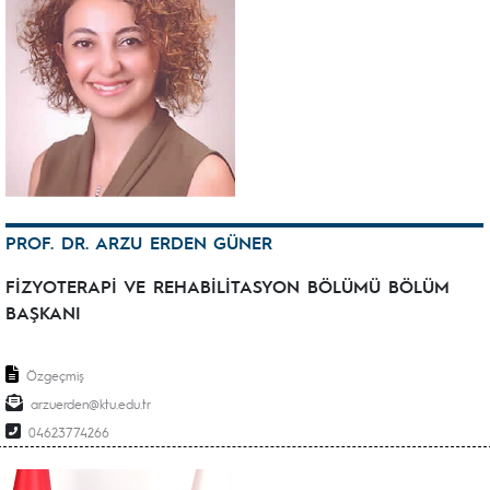
PROF. DR. ARZU ERDEN GÜNER
FİZYOTERAPİ VE REHABİLİTASYON BÖLÜMÜ BÖLÜM
BAŞKANI
Özgeçmiş
arzuerden@ktu.edu.tr
04623774266