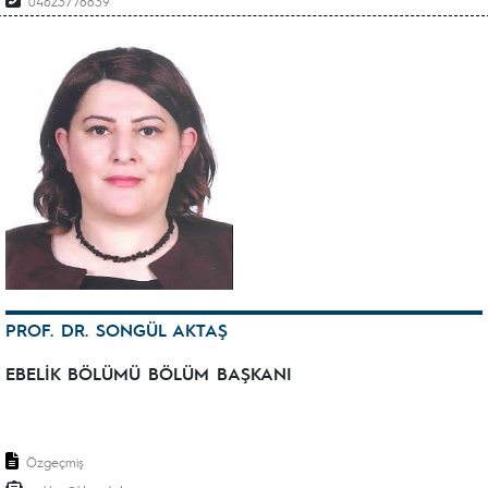
04623778839
PROF. DR. SONGÜL AKTAŞ
EBELİK BÖLÜMÜ BÖLÜM BAŞKANI
Özgeçmiş