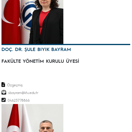
DOÇ. DR. ŞULE BIYIK BAYRAM
FAKÜLTE YÖNETİM KURULU ÜYESİ
Özgeçmiş
sbayram@ktu.edu.tr
04623778866