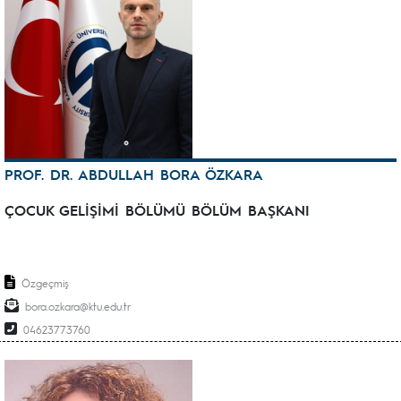
PROF. DR. ABDULLAH BORA ÖZKARA
ÇOCUK GELİŞİMİ BÖLÜMÜ BÖLÜM BAŞKANI
Özgeçmiş
bora.ozkara@ktu.edu.tr
04623773760