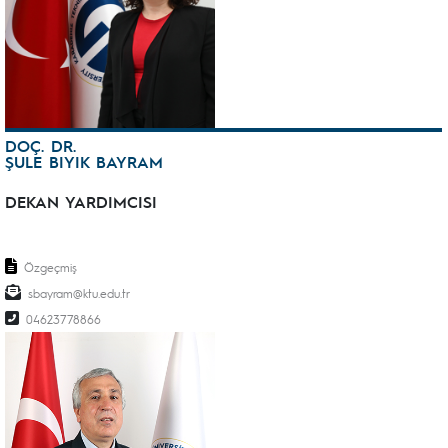
DOÇ. DR.
ŞULE BIYIK BAYRAM
DEKAN YARDIMCISI
Özgeçmiş
sbayram@ktu.edu.tr
04623778866