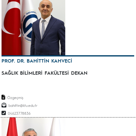
PROF. DR. BAHİTTİN KAHVECİ
SAĞLIK BİLİMLERİ FAKÜLTESİ DEKAN
Özgeçmiş
bahittin@ktu.edu.tr
04623778836