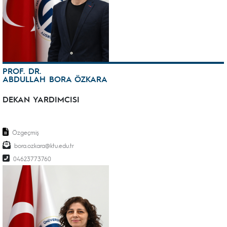
PROF. DR.
ABDULLAH BORA ÖZKARA
DEKAN YARDIMCISI
Özgeçmiş
bora.ozkara@ktu.edu.tr
04623773760