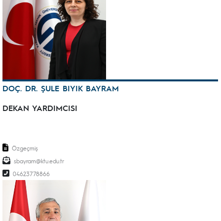
DOÇ. DR. ŞULE BIYIK BAYRAM
DEKAN YARDIMCISI
Özgeçmiş
sbayram@ktu.edu.tr
04623778866