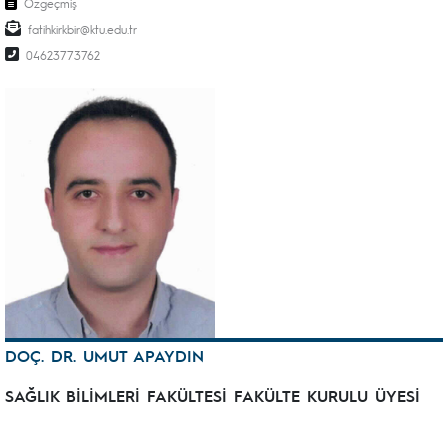
Özgeçmiş
fatihkirkbir@ktu.edu.tr
04623773762
DOÇ. DR. UMUT APAYDIN
SAĞLIK BİLİMLERİ FAKÜLTESİ FAKÜLTE KURULU ÜYESİ