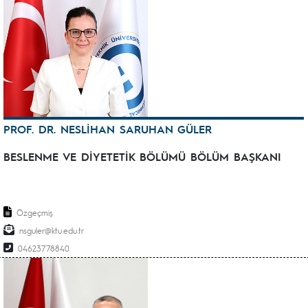
PROF. DR. NESLİHAN SARUHAN GÜLER
BESLENME VE DİYETETİK BÖLÜMÜ BÖLÜM BAŞKANI
Özgeçmiş
nsguler@ktu.edu.tr
04623778840