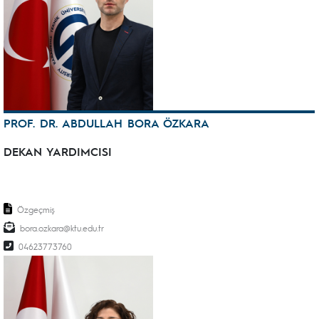
PROF. DR. ABDULLAH BORA ÖZKARA
DEKAN YARDIMCISI
Özgeçmiş
bora.ozkara@ktu.edu.tr
04623773760