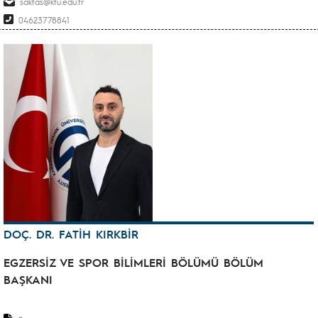
saktas@ktu.edu.tr
04623778841
DOÇ. DR. FATİH KIRKBİR
EGZERSİZ VE SPOR BİLİMLERİ BÖLÜMÜ BÖLÜM
BAŞKANI