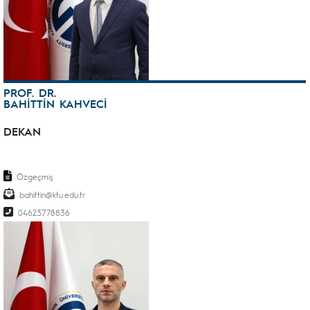
PROF. DR.
BAHİTTİN KAHVECİ
DEKAN
Özgeçmiş
bahittin@ktu.edu.tr
04623778836