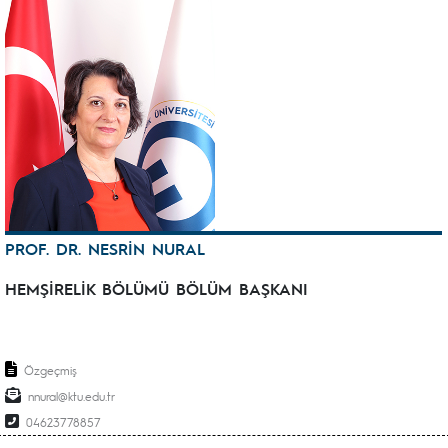
PROF. DR. NESRİN NURAL
HEMŞİRELİK BÖLÜMÜ BÖLÜM BAŞKANI
Özgeçmiş
nnural@ktu.edu.tr
04623778857