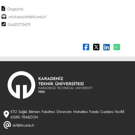
Özgeçmiş
umut.apaydin@ktu.edu.tr
04623773679
KTÜ Sağlık Bilimleri Fakültesi Üniversite Mahallesi Farabi Caddesi No:88
61080 TRABZON
sbf@ktu.edu.tr