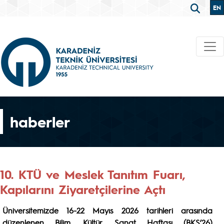
EN
haberler
10. KTÜ ve Meslek Tanıtım Fuarı,
Kapılarını Ziyaretçilerine Açtı
Üniversitemizde 16-22 Mayıs 2026 tarihleri arasında
düzenlenen Bilim, Kültür, Sanat Haftası (BKS’26)