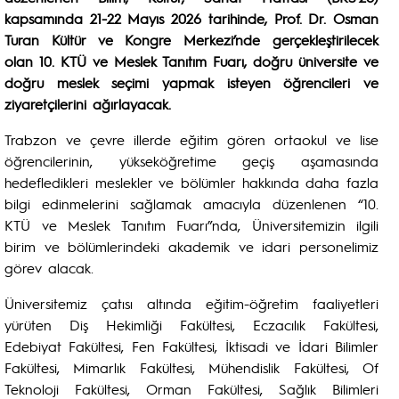
kapsamında 21-22 Mayıs 2026 tarihinde, Prof. Dr. Osman
Turan Kültür ve Kongre Merkezi’nde gerçekleştirilecek
olan 10. KTÜ ve Meslek Tanıtım Fuarı, doğru üniversite ve
doğru meslek seçimi yapmak isteyen öğrencileri ve
ziyaretçilerini ağırlayacak.
Trabzon ve çevre illerde eğitim gören ortaokul ve lise
öğrencilerinin, yükseköğretime geçiş aşamasında
hedefledikleri meslekler ve bölümler hakkında daha fazla
bilgi edinmelerini sağlamak amacıyla düzenlenen “10.
KTÜ ve Meslek Tanıtım Fuarı”nda, Üniversitemizin ilgili
birim ve bölümlerindeki akademik ve idari personelimiz
görev alacak.
Üniversitemiz çatısı altında eğitim-öğretim faaliyetleri
yürüten Diş Hekimliği Fakültesi, Eczacılık Fakültesi,
Edebiyat Fakültesi, Fen Fakültesi, İktisadi ve İdari Bilimler
Fakültesi, Mimarlık Fakültesi, Mühendislik Fakültesi, Of
Teknoloji Fakültesi, Orman Fakültesi, Sağlık Bilimleri