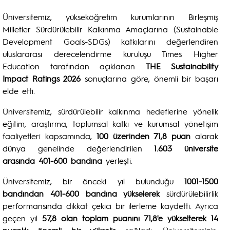
Üniversitemiz, yükseköğretim kurumlarının Birleşmiş
Milletler Sürdürülebilir Kalkınma Amaçlarına (Sustainable
Development Goals-SDGs) katkılarını değerlendiren
uluslararası derecelendirme kuruluşu Times Higher
Education tarafından açıklanan
THE Sustainability
Impact Ratings 2026
sonuçlarına göre, önemli bir başarı
elde etti.
Üniversitemiz, sürdürülebilir kalkınma hedeflerine yönelik
eğitim, araştırma, toplumsal katkı ve kurumsal yönetişim
faaliyetleri kapsamında,
100 üzerinden 71,8 puan
alarak
dünya genelinde değerlendirilen
1.603 üniversite
arasında 401-600 bandına
yerleşti.
Üniversitemiz, bir önceki yıl bulunduğu
1001-1500
bandından 401-600 bandına yükselerek
sürdürülebilirlik
performansında dikkat çekici bir ilerleme kaydetti. Ayrıca
geçen yıl
57,8 olan toplam puanını 71,8'e yükselterek 14