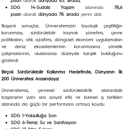
puan
alarak
dünyada 83. sırada
,
SDG 14-Sudaki Yaşam
alanında
78,6
puan
alarak
dünyada 78. sırada
yerini aldı.
Başarılı sonuçlar, Üniversitemizin biyolojik çeşitliliğin
korunması, sürdürülebilir kaynak yönetimi, çevre
politikaları, atık azaltımı, döngüsel ekonomi uygulamaları
ve deniz ekosistemlerinin korunmasına yönelik
çalışmalarının, uluslararası düzeyde karşılık bulduğunu
gösterdi.
Birçok Sürdürülebilir Kalkınma Hedefinde, Dünyanın İlk
200 Üniversitesi Arasındayız
Üniversitemiz, çevresel sürdürülebilirlik alanındaki
başarısının yanı sıra sosyal etki ve küresel iş birlikleri
alanında da güçlü bir performans ortaya koydu.
SDG 1-Yoksulluğa Son
SDG 6-Temiz Su ve Sanitasyon