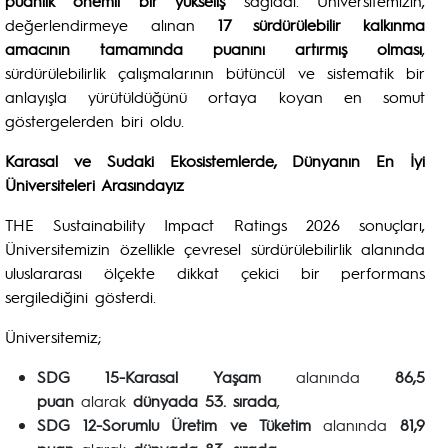
puanlık önemli bir yükseliş
sağladı. Üniversitemizin,
değerlendirmeye alınan
17 sürdürülebilir kalkınma
amacının tamamında puanını artırmış olması
,
sürdürülebilirlik çalışmalarının bütüncül ve sistematik bir
anlayışla yürütüldüğünü ortaya koyan en somut
göstergelerden biri oldu.
Karasal ve Sudaki Ekosistemlerde, Dünyanın En İyi
Üniversiteleri Arasındayız
THE Sustainability Impact Ratings 2026 sonuçları,
Üniversitemizin özellikle çevresel sürdürülebilirlik alanında
uluslararası ölçekte dikkat çekici bir performans
sergilediğini gösterdi.
Üniversitemiz;
SDG 15-Karasal Yaşam
alanında
86,5
puan
alarak
dünyada 53. sırada
,
SDG 12-Sorumlu Üretim ve Tüketim
alanında
81,9