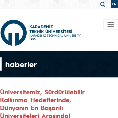
EN
haberler
Üniversitemiz, Sürdürülebilir
Kalkınma Hedeflerinde,
Dünyanın En Başarılı
Üniversiteleri Arasında!