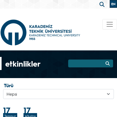
EN
etkinlikler
Türü
17
17
Temmuz
Ağustos