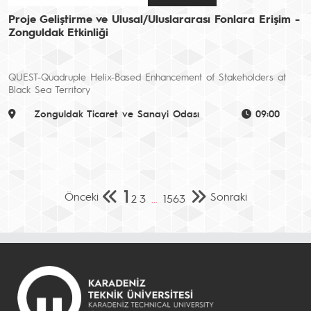
Proje Geliştirme ve Ulusal/Uluslararası Fonlara Erişim -
Zonguldak Etkinliği
QUEST-Quadruple Helix-Based Enhancement of Stakeholders at
Black Sea Territory
Zonguldak Ticaret ve Sanayi Odası
09:00
1
Önceki
Sonraki
2
3
…
1563